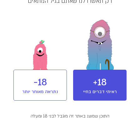
רק תאשרו לנו שאתם בגיל המתאים
מלאי אזל
מוצר מבית קנדוק (CANNDOC)
אחת מחלוצות ענף הקנאביס הרפואי בארץ
ובעולם, העוסקת במשך למעלה מ-13 שנים
במחקר, טיפוח, ייצור, גידול, יבוא יצוא ושיווק
קנאביס רפואי איכות לעשרות אלפי
מטופלים במגוון התוויות המאושרות על ידי
משרד הבריאות ובעלת שיתופי פעולה
T15/C3
מינון והשפעה
18-
18+
אינדיקה
ופעילות בארץ ובעולם. קנדוק פועלת לבסס
את מעמדה כשחקן מוביל ומשמעותי בתחום
ראיתי דברים בחיי
נתראה מאוחר יותר
הקנאביס לשימוש רפואי בארץ ובעולם.
פרטים נוספים
תפרחת אינדיקה מבית קנדוק. תפרחת למון קוש או.ג'י
התוכן שמוצג באתר זה מוגבל לבני 18 ומעלה
(Lemon Kush OG) עשירה ב-THC ומתאימה לשימוש
בלילה. הארומות והטעמים של הזן> הדרי, פירותי ופלפל.
זן מקור:
Kush