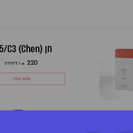
חן (Chen) T15/C3
220
/
ליחידה
₪
מלאי אזל
מוצר מבית טוגדר פארמה (Together)
מינון והשפעה
/C3
לחברה רישיון לגידול, ייצור, והפצת מוצרי קנאביס רפואי.
סא
החברה מחזיקה במפעל באזור אשקלון וכן שותפה