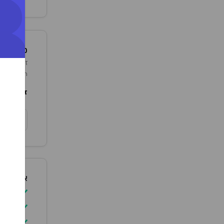
+
פרטים נו
passion. הזן בעל ארומה פירותית- חריפה. מתאימה לשימוש ביום.
זן מקור:
t
צ
אופן שימ
יש ל
להימ
יש ל