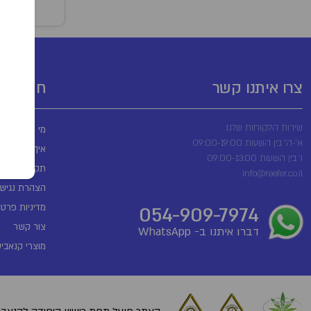
צרו איתנו קשר
חשובים
שירות הלקוחות שלנו:
מי אנחנו?
א'-ה' בין השעות 09:00-19:00
איך מזמינים?
ו' בין השעות 09:00-13:00
תקנון שימוש
info@reefer.co.il
הצהרת נגישו
מדיניות פרטי
054-909-7974
צור קשר
דברו איתנו ב- WhatsApp
מוצרי קנאביס