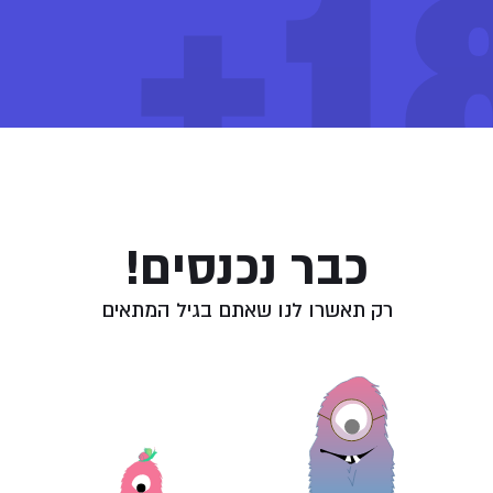
18
באמצעות חברת הבת שלה “גלובוס פארמה” בחברת
Industrial Hemp ממדינת אוגנדה באפריקה, שם היא
מנהלת חוות גידול קנאביס רפואי ומשם מייבאת קנאביס
לישראל. בנובמבר 2021 קיבלה רישיון לבית מסחר בתחום
ספים
הקנאביס בשם חברה "ירוק תוצרת רפואית בע"מ" הנמצאת
בבעלות חברת "גלובוס פארמה בע"מ" שבבעלות טוגדר
זן סאטיבה מבית טוגדר. זן עם שורשים דרום אפריקאים שגדל וטו
הציבורית.
Power Plan
המלצות שימוש:
יום
כבר נכנסים!
פייה בעלון לצרכן
צפייה בבדיקות המעבדה
רק תאשרו לנו שאתם בגיל המתאים
וש ואחסנה
אחסן במקום קריר ויבש, בטמפרטורת החדר.
נע מחשיפה לאור.
הקפיד לאחסן הרחק מהישג ידם של ילדים או כל אדם אשר תרופה זו אינה מיועדת לו.