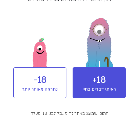
מלאי אזל
מוצר מבית קנאשור
(Cannassure)
חברת קנאשור מפתחת ומייצרת מגוון רחב
של מוצרי קנאביס רפואי ותכשירים רפואיים
חדשניים מבוססי קנאבינואידים, במטרה
לשפר ולהרחיב את מגוון הטיפולים
18-
18+
הרפואים ולשיפור איכות החיים הכללית
זאת על ידי הפעלת מערך כולל של גידול
T15/C3
מינון והשפעה
הייבריד
והשבחת זנים ייחודיים מבוססי טכנולוגיה
ראיתי דברים בחיי
נתראה מאוחר יותר
חקלאית מתקדמת, מתקן מיצוי ועיבוד חדשני
ומחקר ופיתוח מדעי מתקדם.
פרטים נוספים
התוכן שמוצג באתר זה מוגבל לבני 18 ומעלה
שמן קנאביס רפואי מבית קנאשור.שמן קנאשור בקטגוריה
זו עשיר ב-THC ומתאים לשימוש ביום ולילה.
המלצות שימוש:
יום ולילה