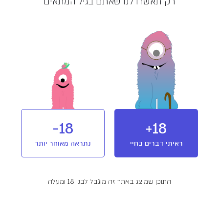
רק תאשרו לנו שאתם בגיל המתאים
מלאי אזל
מוצר מבית תיקון עולם (TIKUN
OLAM)
תיקון עולם מקבוצת קנביט פארמסוטיקלס
בע"מ היא ספקית הקנאביס הראשונה
בישראל, פורצת דרך במחקר קליני ומוכרת
כחלוצת תחום הקנאביס הרפואי המודרני,
מאז הקמתה ב- 2006, החברה פועלת
18-
18+
ומתפתחת בארץ וברחבי העולם. לחברה 13
T10/C10
מינון והשפעה
הייבריד
שנות מחקר קליני ומעל ל-35 מחקרים
ראיתי דברים בחיי
נתראה מאוחר יותר
קליניים ופרה-קליניים אשר פורסמו בכתבי
העת המדעיים מן השורה הראשונה בעולם.
בשנת 2020 התמזגה תיקון עולם אל תוך
פרטים נוספים
חברת קנביט, והפכה לחברה בורסאית בשם
התוכן שמוצג באתר זה מוגבל לבני 18 ומעלה
"תיקון עולם קנביט".
זן סאטיבה דומיננטי, תפרחת הייבריד מבית תיקון עולם.
תפרחת מידנייט מאוזנת בריכוזי ה-THC וה-CBD
ומתאימה לשימוש ביום ולילה.