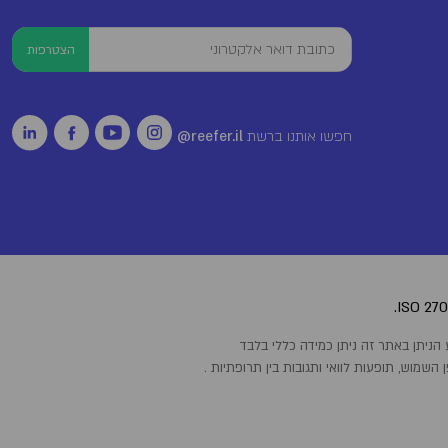
הצטרפות
חפשו אותנו ברשת
reefer.il@
שמוש, תופעות לוואי ותגובות בין תרופתיות .