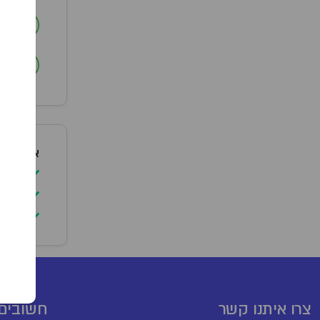
ב
ב
אופן שימ
יש ל
להימ
יש ל
צרו איתנו קשר
חשובים