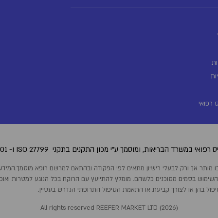
ת
ות
 רפואי
 רפואי במשרד הבריאות, ומוסמך ע"י מכון התקנים בתקני
.ISO 27001 -ו ISO 27799
 השימוש בסמים מסוכנים כלשהם. מומלץ להתייעץ עם הרוקח בכל הנוגע למטרות ואופן ה
יפול בהן או לצורך קביעת או התאמת הטיפול התרופתי הנדרש בעטיין.
All rights reserved REEFER MARKET LTD (
2026
)