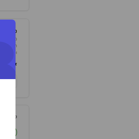
+
פרטים נו
ו-אוג'י קוש (OG Kush
זן מקור:
h
צ
סמלילי וה
ה