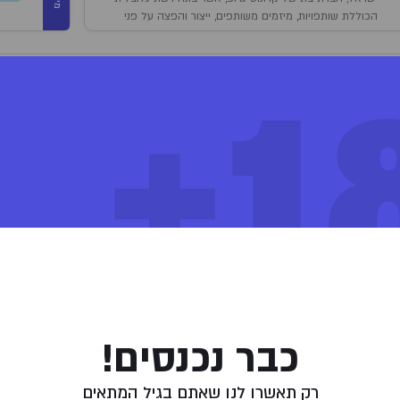
הכוללת שותפויות, מיזמים משותפים, ייצור והפצה על פני
חמש יבשות, במדינות דוגמת קנדה, גרמניה, אוסטרליה, פולין
וישראל.
18
ספים
מינט ג'י אס סי היא תפרחת
).
Durban Poison X OG Kus
המלצות שימוש:
יום ולילה
פייה בעלון לצרכן
צפייה בבדיקות המעבדה
דברות המוצר
כבר נכנסים!
קנאביס עבר הליך הורדת עומס מיקרוביאלי באמצעות “פסטור קר” (הקרנה בקרינת בט
רק תאשרו לנו שאתם בגיל המתאים