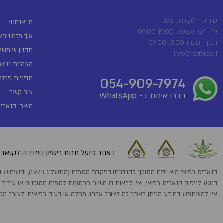
שירות הלקוחות שלנו:
מי אנחנו?
א'-ה' בין השעות 09:00-19:00
איך מזמינים?
ו' בין השעות 09:00-13:00
תקנון שימוש
info@reefer.co.il
הצהרת נגישו
מדיניות פרטי
054-909-7974
צור קשר
דברו איתנו ב- WhatsApp
מוצרי קנאביס
האתר פועל תחת רישיון היחידה לקנאביס
קנאביס רפואי הוא "סם מסוכן" כהגדרתו בפקדת הסמים (התשל"ג 1973), והשימוש בו מותר אך ורק לבעלי רישיון מתאים לפי הפקודה ובהתאם למרשם רופא מוסמך.המידע הניתן באתר זה ניתן כמידה כללי בלבד
בנוגע לניפוק קנאביס רפואי, ואין לראות בו משום פרסומת לסמים מסוכנים או עידוד
אין להשתמש במידע הניתן באתר זה לצורך אבחון מחלה או בעיה רפואית, לצורך הט