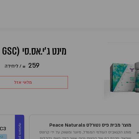
מינט ג'י.אס.סי (Mint GSC)
259
/
ליחידה
₪
מלאי אזל
מוצר מבית פיס נטורלס Peace Naturals
מינון והשפעה
/C3
מותג הקנאביס העולמי המגודל, מיוצר ומשווק על ידי קרונוס
הי
ישראל, חברת בת של קרונוס גרופ, אשר בונה רשת גלובלית