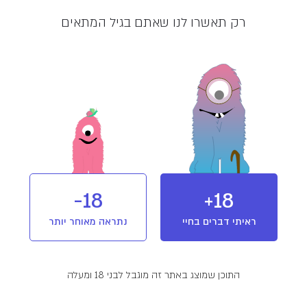
מלאי אזל
רק תאשרו לנו שאתם בגיל המתאים
מוצר מבית פיס נטורלס Peace
Naturals
מותג הקנאביס העולמי המגודל, מיוצר
ומשווק על ידי קרונוס ישראל, חברת בת של
קרונוס גרופ, אשר בונה רשת גלובלית
הכוללת שותפויות, מיזמים משותפים, ייצור
והפצה על פני חמש יבשות, במדינות דוגמת
קנדה, גרמניה, אוסטרליה, פולין וישראל.
T10/C10
מינון והשפעה
הייבריד
18-
18+
ראיתי דברים בחיי
נתראה מאוחר יותר
פרטים נוספים
שמן קנאביס רפואי מבית Peace Naturals. שמן פיס
התוכן שמוצג באתר זה מוגבל לבני 18 ומעלה
נטורלס בקטגוריה זו מאוזן ביחסי ה-THC ו-CBD שהוא
מכיל ומתאים לשימוש ביום ולילה. מהילתו בשמן MCT