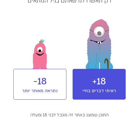
רק תאשרו לנו שאתם בגיל המתאים
מלאי אזל
מוצר מבית בטר (Better)
חברת בטר בולטת בתרומתה לקידום
קנאביס לצרכים רפואיים, בזכות שימוש
בשיטות גידול טבעיות ונקיות מכימיקלים
המתחשבות בסביבה ובבריאות, במתן ייעוץ
למטופלים ובהשתתפות פעילה במחקרים
רפואיים וחקלאיים פורצי דרך.
18-
18+
T10/C2
מינון והשפעה
אינדיקה
ראיתי דברים בחיי
נתראה מאוחר יותר
פרטים נוספים
שמן קנאביס רפואי מבית בטר.שמן REST עשיר ב-THC
התוכן שמוצג באתר זה מוגבל לבני 18 ומעלה
ומתאים לשימוש בלילה.
זן מקור:
KK