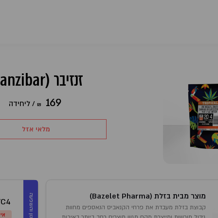
זנזיבר (Zanzibar)
169
/
ליחידה
₪
מלאי אזל
מוצר מבית בזלת (Bazelet Pharma)
מינון והשפעה
/C4
קבוצת בזלת מעבדת את פרחי הקנאביס הנאספים מחוות
אינ
גידול מורשות ומייצרת מהם מגוון מוצרים רחב ביותר באיכות