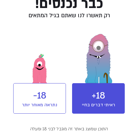
כבר נכנסים!
דברות המוצר
רק תאשרו לנו שאתם בגיל המתאים
קנאביס עבר הליך הורדת עומס מיקרוביאלי באמצעות “פסטור קר” (הקרנה בקרינת בט
עת גידול הקנאביס בוצע שימוש בהדברה ביולוגית (“חרקים מועילים”).
עת גידול הקנאביס בוצע שימוש בחומרי הדברה המותרים בחקלאות אורגנית בלבד.
18-
18+
וש ואחסנה
ראיתי דברים בחיי
נתראה מאוחר יותר
אחסן במקום קריר ויבש, בטמפרטורת החדר.
נע מחשיפה לאור.
הקפיד לאחסן הרחק מהישג ידם של ילדים או כל אדם אשר תרופה זו אינה מיועדת לו.
התוכן שמוצג באתר זה מוגבל לבני 18 ומעלה