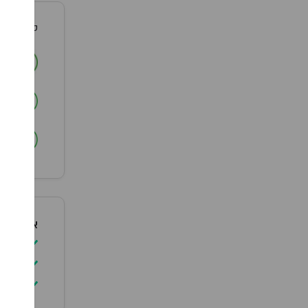
סמלילי וה
ה
ב
ב
אופן שימ
יש ל
להימ
יש ל