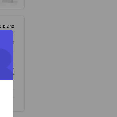
פרטים נו
+
תפרחות קנאביס רפו
המלצות ש
צ
אצוות קיימ
במידה וברצ
תוקף מוצ
1/10/2023
/08/2024