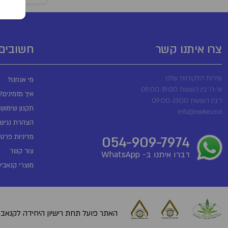
צרו איתנו קשר
חשובים
שירות הלקוחות שלנו:
מי אנחנו?
א'-ה' בין השעות 09:00-19:00
איך מזמינים?
ו' בין השעות 09:00-13:00
תקנון שימוש
info@reefer.co.il
הצהרת נגישו
מדיניות פרטי
054-909-7974
צור קשר
דברו איתנו ב- WhatsApp
מוצרי קנאביס
האתר פועל תחת רישיון היחידה לקנאביס