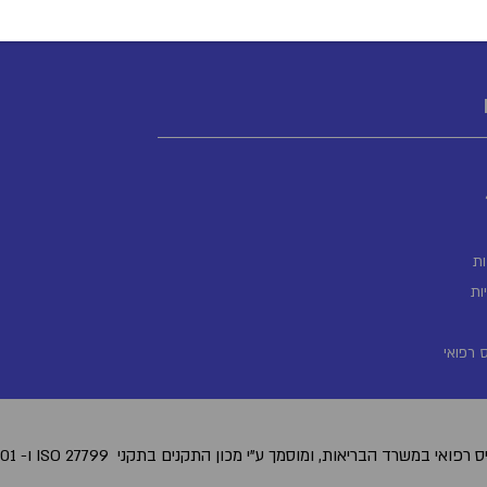
ת
ות
 רפואי
 רפואי במשרד הבריאות, ומוסמך ע"י מכון התקנים בתקני
.ISO 27001 -ו ISO 27799