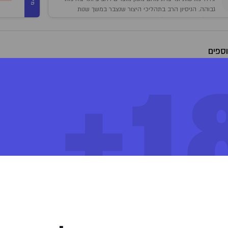
גבוהה. הניסיון הרב בתהליכי היצור שנצבר במשך שנות
פעילות החברה, מחלקת המחקר והפיתוח והשירותים
הניתנים למטופלים, מאפשרים את התפתחות החברה. בזלת
פארמה משווקת רבים ממותגי הקנאביס האיכותיים
ספים
והמועדפים בישראל. בראשם BCANN ו- femmican.
18
אי, קנאביס רפואי עשיר ב-THC, אינדיקה, Tropical, Zanzibar
ימוש:
לילה
פייה בעלון לצרכן
צפייה בבדיקות המעבדה
ות
ונך לבחור אצווה מסוימת, יש לציין זאת בהערות המוצר (לאחר הוספת המוצר לסל)
ר
%THC
%CBD
הערות נוספות
220350010
0.1
%
20.3
%
3
230305010
0.1
%
23
%
31