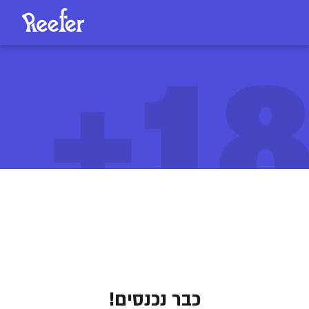
18
גוסט טריין הייז (Ghost Train Haze)
299
/
ליחידה
₪
כבר נכנסים!