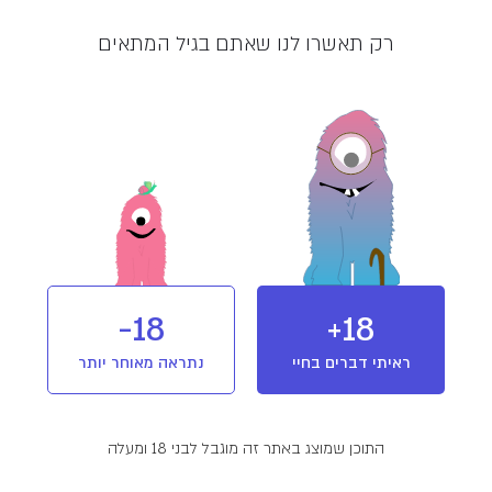
מלאי אזל
רק תאשרו לנו שאתם בגיל המתאים
מוצר מבית הקסו (HEXO)
חברת הקסו (HEXO) היא חברה קנדית
העוסקת בגידול קנאביס רפואי. מוצריה
מיובאים לישראל ע”י חברת BOL פארמה
(שאיפה לחיים). החברה נוסדה בשנת 2013
בתחילה שמה היה Hydropothecary
שלאחר מכן שונה להקסו (HEXO).
T20/C4
מינון והשפעה
סאטיבה
18-
18+
ראיתי דברים בחיי
נתראה מאוחר יותר
פרטים נוספים
זן סאטיבה של חברת הקסו (HEXO) במינון T20C4.
סאטיבה דומיננטית, בעלת ארומה פרחונית וטעמים
התוכן שמוצג באתר זה מוגבל לבני 18 ומעלה
הדריים. הזן גוסט טריין הייז מיובא מקנדה על ידי חברת
בול פארמה (BOL Pharma).