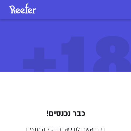
18
זן (ZEN) ‎T‎20‎/‎C‎4
כבר נכנסים!
155
/
ליחידה
₪
רק תאשרו לנו שאתם בגיל המתאים