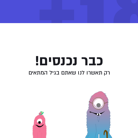
18
2019. יוניבו מחזיקה בכל שרשרת היצור של מוצרי קנאביס
רפואי הכולל פיתוח, גידול, ייצור ואספקה של תפרחות
ושמנים לבתי מרקחת מורשים.
ספים
Haze X Blueberr
המלצות שימוש:
יום ולילה
כבר נכנסים!
רק תאשרו לנו שאתם בגיל המתאים
וש ואחסנה
אחסן במקום קריר ויבש, בטמפרטורת החדר.
נע מחשיפה לאור.
הקפיד לאחסן הרחק מהישג ידם של ילדים או כל אדם אשר תרופה זו אינה מיועדת לו.