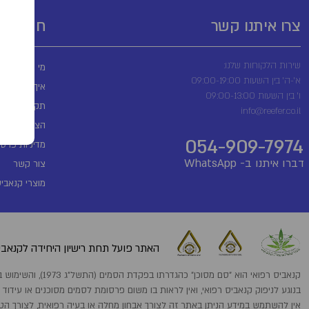
צרו איתנו קשר
חשובים
שירות הלקוחות שלנו:
מי אנחנו?
א'-ה' בין השעות 09:00-19:00
איך מזמינים?
ו' בין השעות 09:00-13:00
תקנון שימוש
info@reefer.co.il
הצהרת נגישו
054-909-7974
מדיניות פרטי
דברו איתנו ב- WhatsApp
צור קשר
מוצרי קנאביס
האתר פועל תחת רישיון היחידה לקנאביס
קנאביס רפואי הוא "סם מסוכן" כהגדרתו בפקדת הסמים (התשל"ג 1973), והשימוש בו מותר אך ורק לבעלי רישיון מתאים לפי הפקודה ובהתאם למרשם רופא מוסמך.המידע הניתן באתר זה ניתן כמידה כללי בלבד
בנוגע לניפוק קנאביס רפואי, ואין לראות בו משום פרסומת לסמים מסוכנים או עידוד
אין להשתמש במידע הניתן באתר זה לצורך אבחון מחלה או בעיה רפואית, לצורך הט