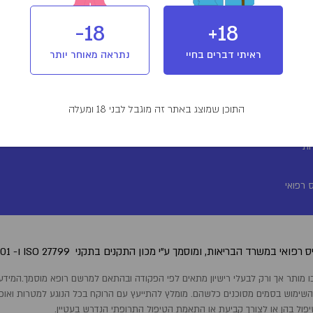
18-
18+
ראיתי דברים בחיי
נתראה מאוחר יותר
התוכן שמוצג באתר זה מוגבל לבני 18 ומעלה
ת
ות
 רפואי
 רפואי במשרד הבריאות, ומוסמך ע"י מכון התקנים בתקני
.ISO 27001 -ו ISO 27799
 השימוש בסמים מסוכנים כלשהם. מומלץ להתייעץ עם הרוקח בכל הנוגע למטרות ואופן ה
יפול בהן או לצורך קביעת או התאמת הטיפול התרופתי הנדרש בעטיין.