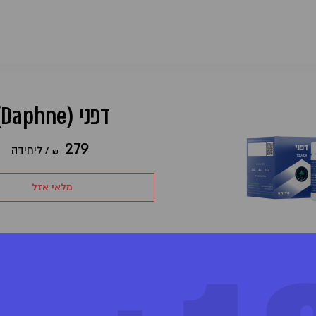
דפני (Daphne)
279
/
ליחידה
₪
מלאי אזל
מוצר מבית יוניבו (UNIVO)
מינון והשפעה
/C4
חברת קנאביס רפואי הנסחרת בבורסה, ומחזיקה במפעל
הי
הקנאביס הרביעי שהוקם בישראל והחל לפעול בנובמבר