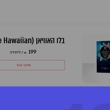
בלו האוויאן ‎ ‎ (Blue Hawaiian)‎
199
/
ליחידה
₪
מלאי אזל
מוצר מבית קנדוק (CANNDOC)
מינון והשפעה
/C3
אחת מחלוצות ענף הקנאביס הרפואי בארץ ובעולם, העוסקת
סא
במשך למעלה מ-13 שנים במחקר, טיפוח, ייצור, גידול, יבוא