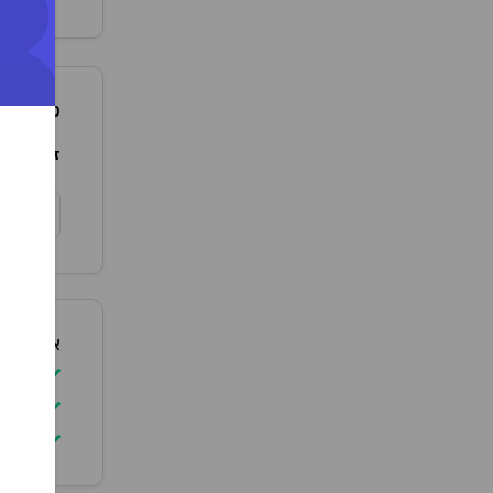
+
פרטים נו
זן מקור:
a
צ
אופן שימ
יש ל
להימ
יש ל