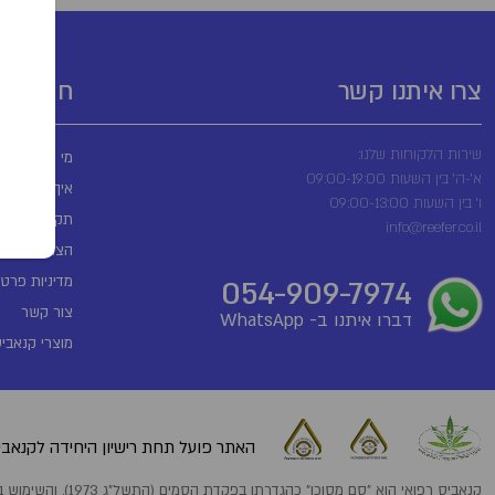
צרו איתנו קשר
חשובים
שירות הלקוחות שלנו:
מי אנחנו?
א'-ה' בין השעות 09:00-19:00
איך מזמינים?
ו' בין השעות 09:00-13:00
תקנון שימוש
info@reefer.co.il
הצהרת נגישו
מדיניות פרטי
054-909-7974
צור קשר
דברו איתנו ב- WhatsApp
מוצרי קנאביס
האתר פועל תחת רישיון היחידה לקנאביס
קנאביס רפואי הוא "סם מסוכן" כהגדרתו בפקדת הסמים (התשל"ג 1973), והשימוש בו מותר אך ורק לבעלי רישיון מתאים לפי הפקודה ובהתאם למרשם רופא מוסמך.המידע הניתן באתר זה ניתן כמידה כללי בלבד