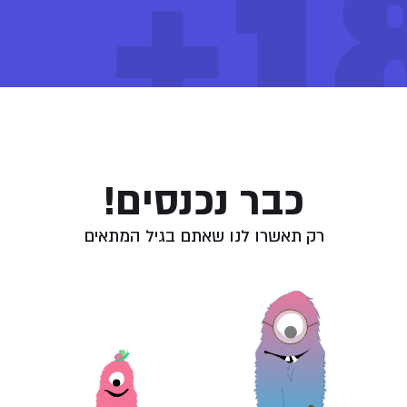
18
יצוא ושיווק קנאביס רפואי איכות לעשרות אלפי מטופלים
במגוון התוויות המאושרות על ידי משרד הבריאות ובעלת
שיתופי פעולה ופעילות בארץ ובעולם. קנדוק פועלת לבסס
את מעמדה כשחקן מוביל ומשמעותי בתחום הקנאביס
ספים
לשימוש רפואי בארץ ובעולם.
Blueberry x Hawaiian sativ
המלצות שימוש:
יום
פייה בעלון לצרכן
צפייה בבדיקות המעבדה
כבר נכנסים!
רק תאשרו לנו שאתם בגיל המתאים
וש ואחסנה
אחסן במקום קריר ויבש, בטמפרטורת החדר.
נע מחשיפה לאור.
הקפיד לאחסן הרחק מהישג ידם של ילדים או כל אדם אשר תרופה זו אינה מיועדת לו.