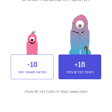
מלאי אזל
מוצר מבית בטר (Better)
חברת בטר בולטת בתרומתה לקידום
קנאביס לצרכים רפואיים, בזכות שימוש
בשיטות גידול טבעיות ונקיות מכימיקלים
המתחשבות בסביבה ובבריאות, במתן ייעוץ
למטופלים ובהשתתפות פעילה במחקרים
רפואיים וחקלאיים פורצי דרך.
18-
18+
T1/C20
מינון והשפעה
הייבריד
ראיתי דברים בחיי
נתראה מאוחר יותר
פרטים נוספים
התוכן שמוצג באתר זה מוגבל לבני 18 ומעלה
המלצות שימוש:
יום ולילה