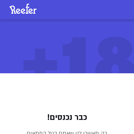
18
היל מן אל (Heal Man.EL )
כבר נכנסים!
260
/
ליחידה
₪
רק תאשרו לנו שאתם בגיל המתאים