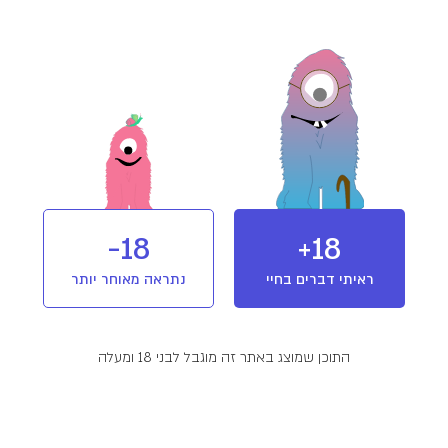
מלאי אזל
מוצר מבית יוניבו (UNIVO)
חברת קנאביס רפואי הנסחרת בבורסה,
ומחזיקה במפעל הקנאביס הרביעי שהוקם
בישראל והחל לפעול בנובמבר 2019. יוניבו
מחזיקה בכל שרשרת היצור של מוצרי
קנאביס רפואי הכולל פיתוח, גידול, ייצור
18-
18+
ואספקה של תפרחות ושמנים לבתי מרקחת
T1/C20
מינון והשפעה
הייבריד
מורשים.
ראיתי דברים בחיי
נתראה מאוחר יותר
פרטים נוספים
התוכן שמוצג באתר זה מוגבל לבני 18 ומעלה
המלצות שימוש:
יום ולילה