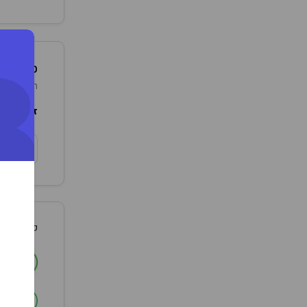
+
פרטים נו
תפרחת קנאביס רפואי
זן מקור:
ל
צ
סמלילי וה
ה
ב