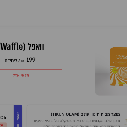
וואפל (Waffle)
199
/
ליחידה
₪
מלאי אזל
מוצר מבית תיקון עולם (TIKUN OLAM)
מינון והשפעה
/C4
תיקון עולם מקבוצת קנביט פארמסוטיקלס בע"מ היא ספקית
אינ
הקנאביס הראשונה בישראל, פורצת דרך במחקר קליני