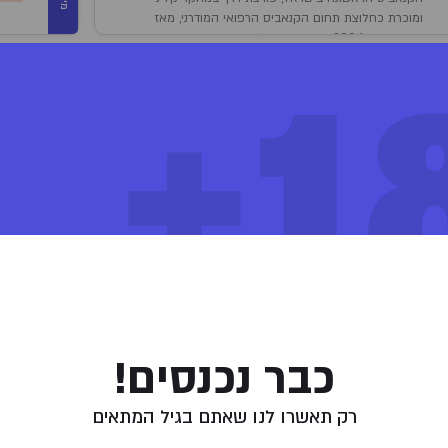
ומוכרת כחלוצת תחום הקנאביס הרפואי המודרני, מאז
הקמתה ב- 2006, החברה פועלת ומתפתחת בארץ וברחבי
18
העולם. לחברה 13 שנות מחקר קליני ומעל ל-35 מחקרים
קליניים ופרה-קליניים אשר פורסמו בכתבי העת המדעיים מן
ספים
השורה הראשונה בעולם. בשנת 2020 התמזגה תיקון עולם
אל תוך חברת קנביט, והפכה לחברה בורסאית בשם "תיקון
 מסוג אינדיקה עשירה ב-THC בקטגוריית T20/C4 של חברת תיקון עולם.
עולם קנביט".
א ידוע
המלצות שימוש:
לילה
פייה בעלון לצרכן
צפייה בבדיקות המעבדה
דברות המוצר
כבר נכנסים!
קנאביס עבר הליך הורדת עומס מיקרוביאלי באמצעות “פסטור קר” (הקרנה בקרינת בט
רק תאשרו לנו שאתם בגיל המתאים
עת גידול הקנאביס בוצע שימוש בהדברה ביולוגית (“חרקים מועילים”).