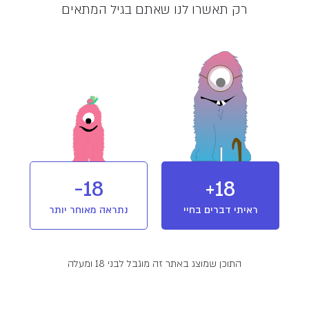
רק תאשרו לנו שאתם בגיל המתאים
מלאי אזל
מוצר מבית שיח (Seach)
שיח מדיקל גרופ, מחלוצות הקנאביס
הרפואי בישראל ופועלת בתחום הקנאביס
הרפואי משנת 2008. הידע והניסיון הרב
שנצברו בעשור האחרון מאפשרים לחברה
שיפור תמידי באיכות מוצריה, תוך שכלול
יכולותיה.
T20/C4
מינון והשפעה
אינדיקה
18-
18+
ראיתי דברים בחיי
נתראה מאוחר יותר
פרטים נוספים
התוכן שמוצג באתר זה מוגבל לבני 18 ומעלה
זן מקור:
Black Mamba X Northern Lights
המלצות שימוש:
לילה