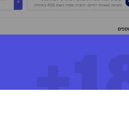
פארמה (שאיפה לחיים). החברה נוסדה בשנת 2013 בתחילה
שמה היה Hydropothecary שלאחר מכן שונה להקסו
(HEXO).
ספים
זן אינדיקה המיוצר ע"י חברת רדקאן (Redecan) ה
18
בול פארמה (BOL Pharma).
Silver Lemon Haze X Forbidden Fruit X NYC Cherry Pie X Citral Glu
המלצ
לה
פייה בעלון לצרכן
צפייה בבדיקות המעבדה
ות
ונך לבחור אצווה מסוימת, יש לציין זאת בהערות המוצר (לאחר הוספת המוצר לסל)
ר
%THC
%CBD
הערות נוספות
14HLHI2022001A
0.1
%
22.2
%
3