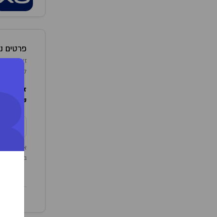
פרטים נו
+
לארץ ע"י חברת 
זן מקור:
e
שימוש:
לי
צ
אצוות קיימ
במידה וברצ
תוקף מוצ
0/11/2023