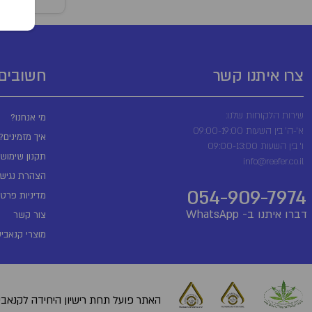
צרו איתנו קשר
חשובים
שירות הלקוחות שלנו:
מי אנחנו?
א'-ה' בין השעות 09:00-19:00
איך מזמינים?
ו' בין השעות 09:00-13:00
תקנון שימוש
info@reefer.co.il
הצהרת נגישו
054-909-7974
מדיניות פרטי
דברו איתנו ב- WhatsApp
צור קשר
מוצרי קנאביס
האתר פועל תחת רישיון היחידה לקנאביס