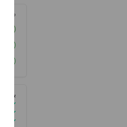
סמלילי וה
ה
ב
ב
אופן שימ
יש ל
להימ
יש ל