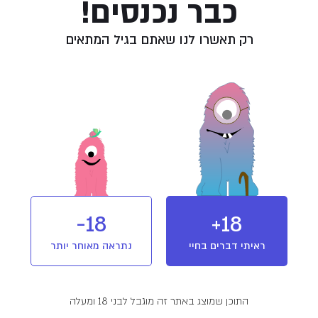
כבר נכנסים!
דברות המוצר
רק תאשרו לנו שאתם בגיל המתאים
קנאביס עבר הליך הורדת עומס מיקרוביאלי באמצעות “פסטור קר” (הקרנה בקרינת בט
עת גידול הקנאביס בוצע שימוש בהדברה ביולוגית (“חרקים מועילים”).
עת גידול הקנאביס בוצע שימוש בחומרי הדברה המותרים בחקלאות אורגנית בלבד.
18-
18+
וש ואחסנה
ראיתי דברים בחיי
נתראה מאוחר יותר
אחסן במקום קריר ויבש, בטמפרטורת החדר.
נע מחשיפה לאור.
התוכן שמוצג באתר זה מוגבל לבני 18 ומעלה
הקפיד לאחסן הרחק מהישג ידם של ילדים או כל אדם אשר תרופה זו אינה מיועדת לו.