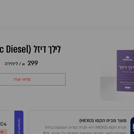
לילך דיזל (Lilac Diesel)
299
/
ליחידה
₪
מלאי אזל
מוצר מבית הקסו (HEXO)
מינון והשפעה
/C4
חברת הקסו (HEXO) היא חברה קנדית העוסקת בגידול
אינ
קנאביס רפואי. מוצריה מיובאים לישראל ע”י חברת BOL