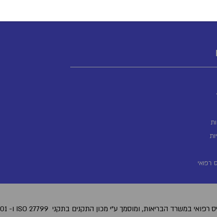
ת
ות
 רפואי
 רפואי במשרד הבריאות, ומוסמך ע"י מכון התקנים בתקני
.ISO 27001 -ו ISO 27799