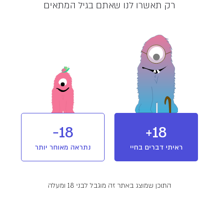
רק תאשרו לנו שאתם בגיל המתאים
מלאי אזל
מוצר מבית יוניבו (UNIVO)
חברת קנאביס רפואי הנסחרת בבורסה,
ומחזיקה במפעל הקנאביס הרביעי שהוקם
בישראל והחל לפעול בנובמבר 2019. יוניבו
מחזיקה בכל שרשרת היצור של מוצרי
קנאביס רפואי הכולל פיתוח, גידול, ייצור
ואספקה של תפרחות ושמנים לבתי מרקחת
T20/C4
מינון והשפעה
אינדיקה
18-
18+
מורשים.
ראיתי דברים בחיי
נתראה מאוחר יותר
פרטים נוספים
זן אינדיקה של מותג NO36 המשווק מוצרי לואו קוסט.
התוכן שמוצג באתר זה מוגבל לבני 18 ומעלה
זן מקור:
Skywalker OG
המלצות שימוש:
לילה