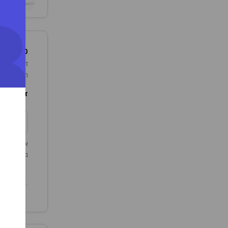
+
פרטים נו
חברת בזלת פארמה (Bazelet Pharma
זן מקור:
n
צ
אצוות קיימ
במידה וברצ
תוקף מוצ
/06/2023