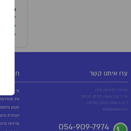
אופן שימ
יש ל
להימ
יש ל
צרו איתנו קשר
חשובים
שירות הלקוחות שלנו:
מי אנחנו?
א'-ה' בין השעות 09:00-19:00
איך מזמינים?
ו' בין השעות 09:00-13:00
תקנון שימוש
info@reefer.co.il
הצהרת נגישו
מדיניות פרטי
054-909-7974