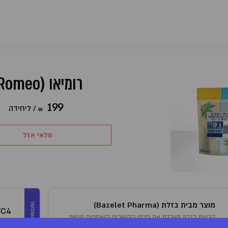
רומיאו (Romeo)
199
/
ליחידה
₪
מלאי אזל
מוצר מבית בזלת (Bazelet Pharma)
מינון והשפעה
/C4
קבוצת בזלת מעבדת את פרחי הקנאביס הנאספים מחוות
אינ
גידול מורשות ומייצרת מהם מגוון מוצרים רחב ביותר באיכות