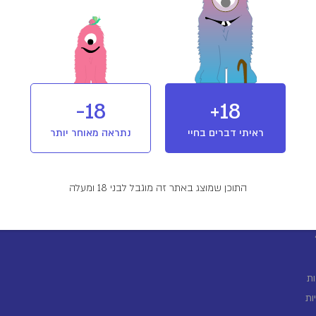
וש ואחסנה
אחסן במקום קריר ויבש, בטמפרטורת החדר.
נע מחשיפה לאור.
הקפיד לאחסן הרחק מהישג ידם של ילדים או כל אדם אשר תרופה זו אינה מיועדת לו.
18-
18+
ראיתי דברים בחיי
נתראה מאוחר יותר
התוכן שמוצג באתר זה מוגבל לבני 18 ומעלה
ת
ות