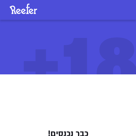
18
פרוקסי דאסט (Proxy Dust)
269
/
ליחידה
₪
כבר נכנסים!