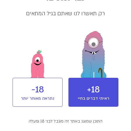
מלאי אזל
רק תאשרו לנו שאתם בגיל המתאים
מוצר מבית בול פארמה (Bol
pharma)
לשעבר “שאיפה לחיים”. פועלת בשוק
הישראלי והבינלאומי לגידול קנאביס רפואי,
נוסדה בשנת 2009 ונחשבת לאחת החברות
המובילות בשוק. החברה מבוססת על משק
חקלאי ותיק שהפך ב2007 למשק
שמתמחה בגידול ופיתוח זני קנאביס. מאז
T20/C4
מינון והשפעה
סאטיבה
2008 ועד היום, פועלת BOL Pharma
18-
18+
בשוק הקנאביס הישראלי ומספקת שירותים
ומוצרים בתחום הקנאביס לאלפי מטופלים
ראיתי דברים בחיי
נתראה מאוחר יותר
במגוון רחב של מחלות.
פרטים נוספים
זן סאטיבה מסדרת "Sensations" של חברת בול פארמה
(BOL Pharma). הזן בעל טעם פירותי וריחות של זני קוש.
התוכן שמוצג באתר זה מוגבל לבני 18 ומעלה
זן מקור:
Durban Poison X True OG