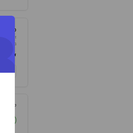
+
פרטים נו
בעל טעמי ל
זן מקור:
h
צ
סמלילי וה
ה