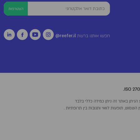
הצטרפות
חפשו אותנו ברשת
reefer.il@
שמוש, תופעות לוואי ותגובות בין תרופתיות .