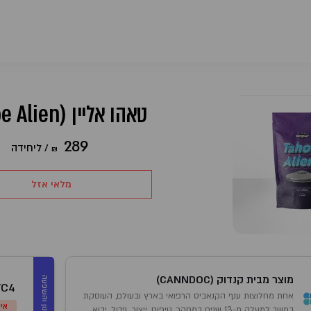
טאהו אליין (Tahoe Alien)
289
/
ליחידה
₪
מלאי אזל
מוצר מבית קנדוק (CANNDOC)
מינון והשפעה
/C4
אחת מחלוצות ענף הקנאביס הרפואי בארץ ובעולם, העוסקת
אינ
במשך למעלה מ-13 שנים במחקר, טיפוח, ייצור, גידול, יבוא