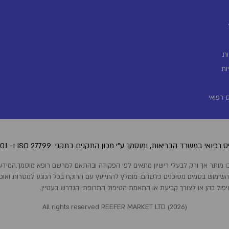
ת
ות
 רפואי
 רפואי במשרד הבריאות, ומוסמך ע"י מכון התקנים בתקני
.ISO 27001 -ו ISO 27799
 השימוש בסמים מסוכנים כלשהם. מומלץ להתייעץ עם הרוקח בכל הנוגע למטרות ואופן ה
יפול בהן או לצורך קביעת או התאמת הטיפול התרופתי הנדרש בעטיין.
All rights reserved REEFER MARKET LTD (
2026
)