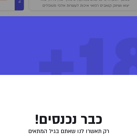
יצוא ושיווק קנאביס רפואי איכות לעשרות אלפי מטופלים
במגוון התוויות המאושרות על ידי משרד הבריאות ובעלת
שיתופי פעולה ופעילות בארץ ובעולם. קנדוק פועלת לבסס
18
את מעמדה כשחקן מוביל ומשמעותי בתחום הקנאביס
ספים
לשימוש רפואי בארץ ובעולם.
ימון עדינים,מתיקות ודמתיות. הניחוח אדמתי עם תווים של לימון ואורן.
Tahoe OG X Alien Kus
המלצות שימוש:
לילה
פייה בעלון לצרכן
צפייה בבדיקות המעבדה
דברות המוצר
כבר נכנסים!
קנאביס עבר הליך הורדת עומס מיקרוביאלי באמצעות “פסטור קר” (הקרנה בקרינת בט
רק תאשרו לנו שאתם בגיל המתאים