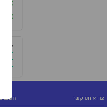
ב
ב
אופן שימ
יש ל
להימ
יש ל
צרו איתנו קשר
חשובים