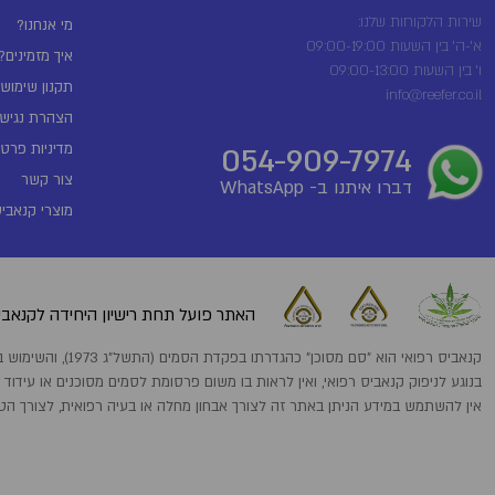
שירות הלקוחות שלנו:
מי אנחנו?
א'-ה' בין השעות 09:00-19:00
איך מזמינים?
ו' בין השעות 09:00-13:00
תקנון שימוש
info@reefer.co.il
הצהרת נגישו
מדיניות פרטי
054-909-7974
צור קשר
דברו איתנו ב- WhatsApp
מוצרי קנאביס
האתר פועל תחת רישיון היחידה לקנאביס
קנאביס רפואי הוא "סם מסוכן" כהגדרתו בפקדת הסמים (התשל"ג 1973), והשימוש בו מותר אך ורק לבעלי רישיון מתאים לפי הפקודה ובהתאם למרשם רופא מוסמך.המידע הניתן באתר זה ניתן כמידה כללי בלבד
בנוגע לניפוק קנאביס רפואי, ואין לראות בו משום פרסומת לסמים מסוכנים או עידוד
אין להשתמש במידע הניתן באתר זה לצורך אבחון מחלה או בעיה רפואית, לצורך הט